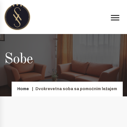
Sobe
Home
Dvokrevetna soba sa pomoćnim ležajem