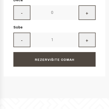
Deca
-
+
Sobe
-
+
REZERVIŠITE ODMAH