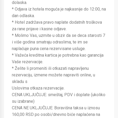
dolaska.
* Odjava iz hotela moguća je najkasnije do 12:00, na
dan odlaska.
* Hotel zadržava pravo naplate dodatnih troškova
za rane prijave i kasne odjave.
* Molimo Vas, uzmite u obzir da se deca starosti 7
i više godina smatraju odraslima, te im se
naplaćuje puna cena rezervisane usluge.
* Važeća kreditna kartica je potrebna kao garancija
Vaše rezervacije.
* Želite li promeniti ili otkazati napravljenu
rezervaciju, izmene možete napraviti online, u
skladu s
Uslovima otkaza rezervacije.
CENA UKLJUČUJE: smeštaj, PDV i doplate (ukoliko
su izabrane)
CENA NE UKLJUČUJE: Boravišna taksa u iznosu
160,00 RSD po osobi/dnevno biće naplaćena na