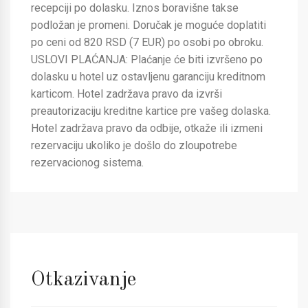
recepciji po dolasku. Iznos boravišne takse
podložan je promeni. Doručak je moguće doplatiti
po ceni od 820 RSD (7 EUR) po osobi po obroku.
USLOVI PLAĆANJA: Plaćanje će biti izvršeno po
dolasku u hotel uz ostavljenu garanciju kreditnom
karticom. Hotel zadržava pravo da izvrši
preautorizaciju kreditne kartice pre vašeg dolaska.
Hotel zadržava pravo da odbije, otkaže ili izmeni
rezervaciju ukoliko je došlo do zloupotrebe
rezervacionog sistema.
Otkazivanje