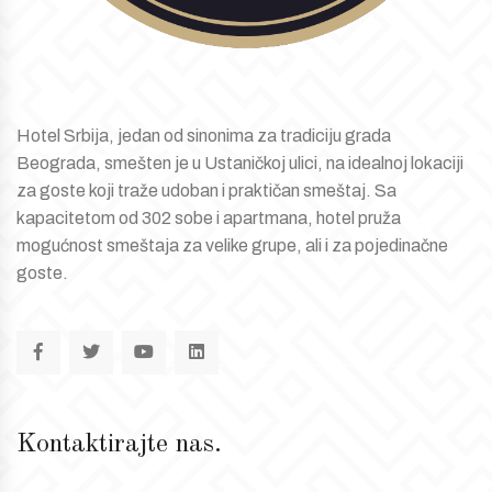
Hotel Srbija, jedan od sinonima za tradiciju grada
Beograda, smešten je u Ustaničkoj ulici, na idealnoj lokaciji
za goste koji traže udoban i praktičan smeštaj. Sa
kapacitetom od 302 sobe i apartmana, hotel pruža
mogućnost smeštaja za velike grupe, ali i za pojedinačne
goste.
Kontaktirajte nas.