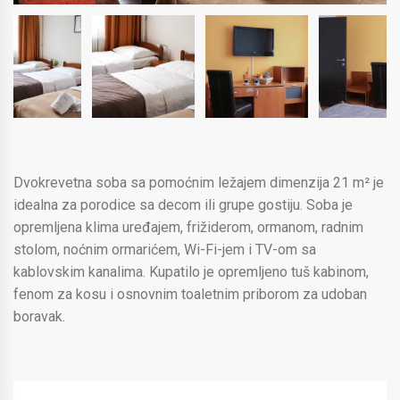
Dvokrevetna soba sa pomoćnim ležajem dimenzija 21 m² je
idealna za porodice sa decom ili grupe gostiju. Soba je
opremljena klima uređajem, frižiderom, ormanom, radnim
stolom, noćnim ormarićem, Wi-Fi-jem i TV-om sa
kablovskim kanalima. Kupatilo je opremljeno tuš kabinom,
fenom za kosu i osnovnim toaletnim priborom za udoban
boravak.